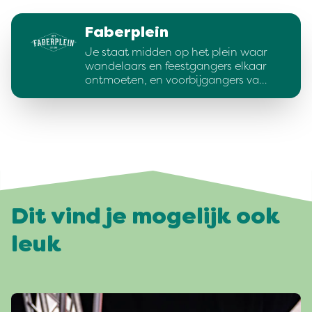
Faberplein
Je staat midden op het plein waar
wandelaars en feestgangers elkaar
ontmoeten, en voorbijgangers va…
Dit vind je mogelijk ook
leuk