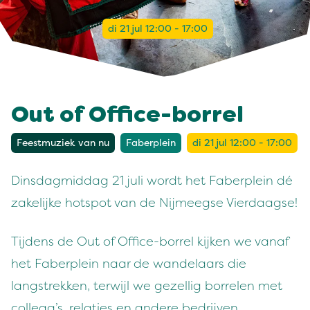
di 21 jul 12:00 - 17:00
Out of Office-borrel
Feestmuziek van nu
Faberplein
di 21 jul 12:00 - 17:00
Dinsdagmiddag 21 juli wordt het Faberplein dé
zakelijke hotspot van de Nijmeegse Vierdaagse!
Tijdens de Out of Office-borrel kijken we vanaf
het Faberplein naar de wandelaars die
langstrekken, terwijl we gezellig borrelen met
collega’s, relaties en andere bedrijven.