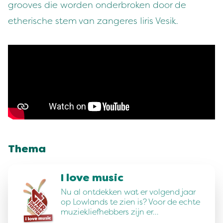
grooves die worden onderbroken door de
etherische stem van zangeres Iiris Vesik.
Thema
I love music
Nu al ontdekken wat er volgend jaar
op Lowlands te zien is? Voor de echte
muziekliefhebbers zijn er…