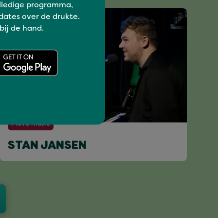
lledige programma,
dates over de drukte.
 bij de hand.
I love music
STAN JANSEN