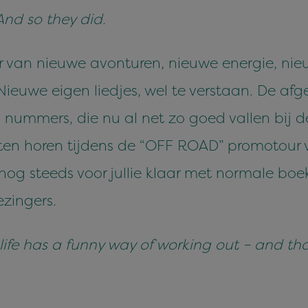
And so they did.
 van nieuwe avonturen, nieuwe energie, ni
 Nieuwe eigen liedjes, wel te verstaan. De a
nummers, die nu al net zo goed vallen bij de l
ten horen tijdens de “OFF ROAD” promotour v
g steeds voor jullie klaar met normale boeki
ezingers.
 life has a funny way of working out – and tha