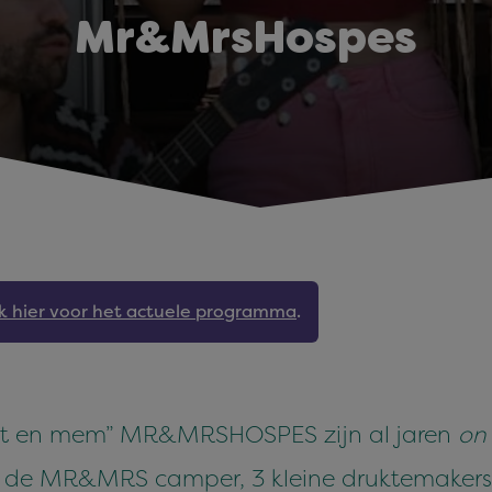
Mr&MrsHospes
jk hier voor het actuele programma
.
heit en mem” MR&MRSHOSPES zijn al jaren
on
de MR&MRS camper, 3 kleine druktemakers e