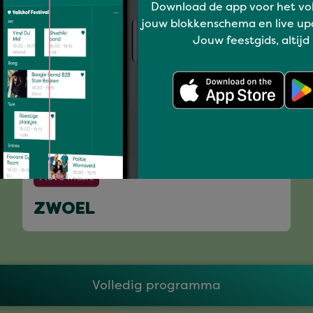
Download de app voor het vo
jouw blokkenschema en live up
Jouw feestgids, altijd
I love music
ZWOEL
Volledig programma