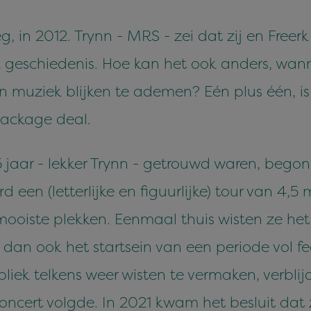
, in 2012. Trynn - MRS - zei dat zij en Freer
ijk geschiedenis. Hoe kan het ook anders, wa
 muziek blijken te ademen? Eén plus één, is 
ackage deal.
jaar - lekker Trynn - getrouwd waren, begon 
d een (letterlijke en figuurlijke) tour van 4,5
ooiste plekken. Eenmaal thuis wisten ze he
dan ook het startsein van een periode vol fe
iek telkens weer wisten te vermaken, verblij
ncert volgde. In 2021 kwam het besluit dat ze