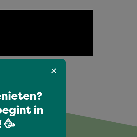
nieten?
egint in
euk
 🥳