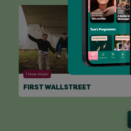
I love music
FIRST WALLSTREET