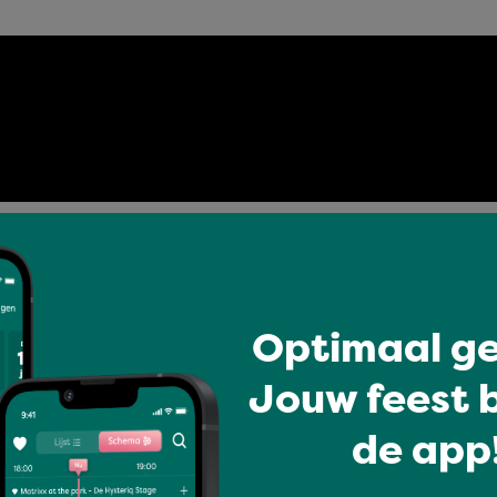
Optimaal ge
Jouw feest b
t vind je mogelijk ook l
de app!