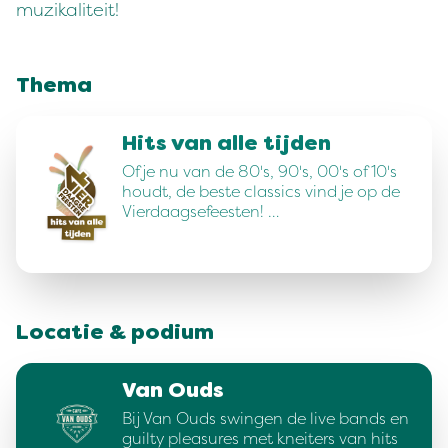
muzikaliteit!
Thema
Hits van alle tijden
Of je nu van de 80's, 90's, 00's of 10's
houdt, de beste classics vind je op de
Vierdaagsefeesten! …
Locatie & podium
Van Ouds
Bij Van Ouds swingen de live bands en
guilty pleasures met kneiters van hits