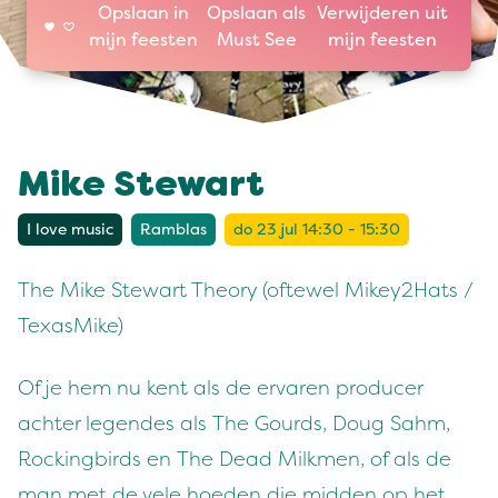
Opslaan in
Opslaan als
Verwijderen uit
mijn feesten
Must See
mijn feesten
Mike Stewart
I love music
Ramblas
do 23 jul 14:30 - 15:30
The Mike Stewart Theory (oftewel Mikey2Hats /
TexasMike)
Of je hem nu kent als de ervaren producer
achter legendes als The Gourds, Doug Sahm,
Rockingbirds en The Dead Milkmen, of als de
man met de vele hoeden die midden op het