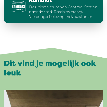
Ramblas
De ultieme route van Centraal Station
naar de stad: Ramblas brengt
Vierdaagsebeleving met huiskamer…
Dit vind je mogelijk ook
leuk