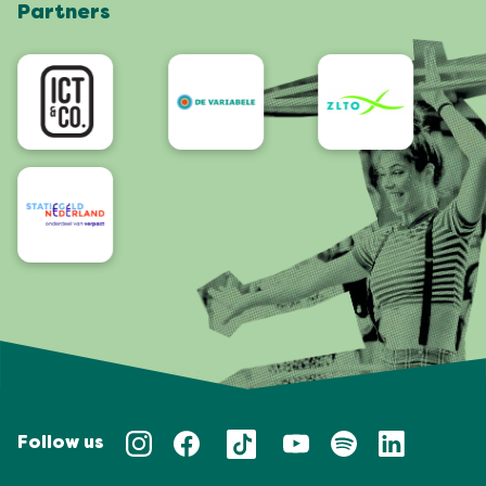
Partners
App
Bereikbaarheid/Toegankelijkheid
Follow us