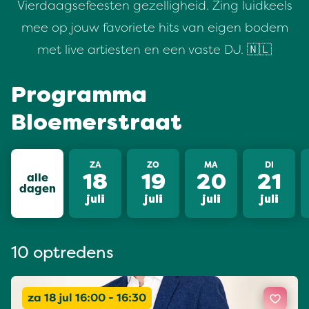
Vierdaagsefeesten gezelligheid. Zing luidkeels
mee op jouw favoriete hits van eigen bodem
met live artiesten en een vaste DJ. 🇳🇱
Programma
Bloemerstraat
ZA
ZO
MA
DI
alle
18
19
20
21
dagen
juli
juli
juli
juli
10 optredens
za 18 jul 16:00 - 16:30