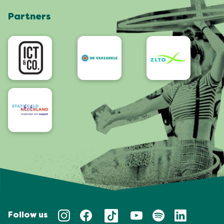
Shop
Partners
App
Accessibility
Follow us