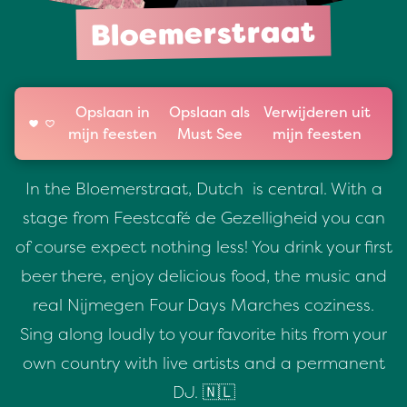
Bloemerstraat
Opslaan in
Opslaan als
Verwijderen uit
mijn feesten
Must See
mijn feesten
In the Bloemerstraat, Dutch is central. With a
stage from Feestcafé de Gezelligheid you can
of course expect nothing less! You drink your first
beer there, enjoy delicious food, the music and
real Nijmegen Four Days Marches coziness.
Sing along loudly to your favorite hits from your
own country with live artists and a permanent
DJ. 🇳🇱