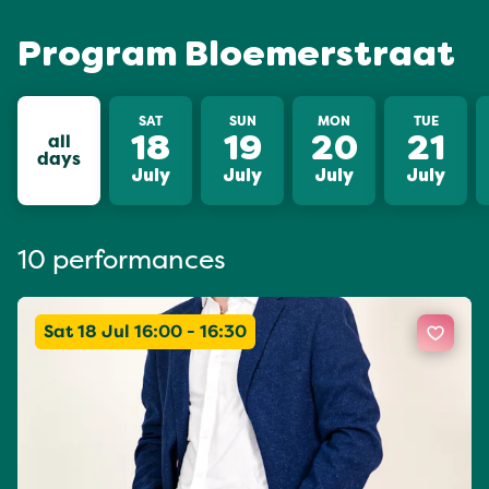
Program Bloemerstraat
SAT
SUN
MON
TUE
all
18
19
20
21
days
July
July
July
July
10 performances
Sat 18 Jul 16:00 - 16:30