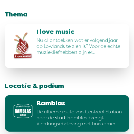
Thema
I love music
Nu al ontdekken wat er volgend jaar
op Lowlands te zien is? Voor de echte
muziekliefhebbers zijn er…
Locatie & podium
Ramblas
De ultieme route van Centraal Station
naar de stad: Ramblas brengt
Vierdaagsebeleving met huiskamer…