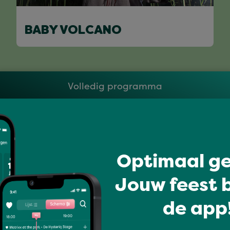
BABY VOLCANO
Volledig programma
Optimaal ge
Jouw feest b
de app!