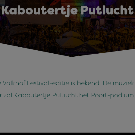
Kaboutertje Putlucht
lkhof Festival-editie is bekend. De muziek
 zal Kaboutertje Putlucht het Poort-podium 