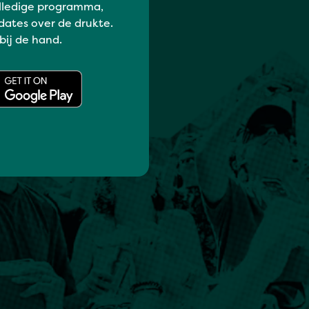
lledige programma,
dates over de drukte.
 bij de hand.