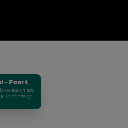
l - Poort
avoriete artiest.
e je toekomstige