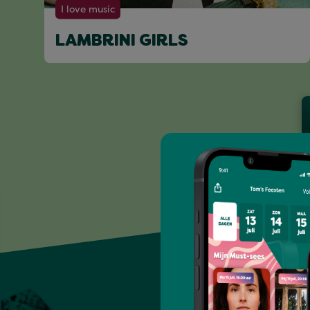
I love music
LAMBRINI GIRLS