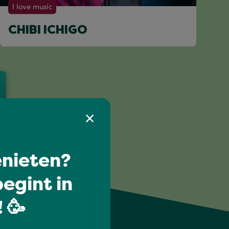
I love music
CHIBI ICHIGO
nieten?
egint in
 🥳