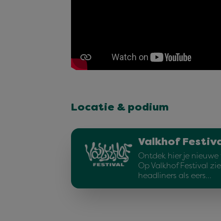
Locatie & podium
Valkhof Festiva
Ontdek hier je nieuwe f
Op Valkhof Festival zi
headliners als eers…