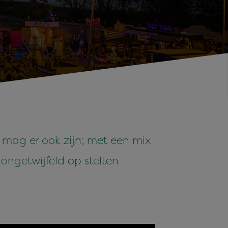
 mag er ook zijn; met een mix
ongetwijfeld op stelten