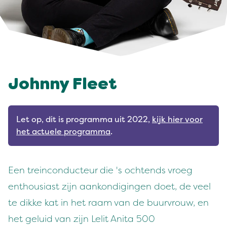
Johnny Fleet
Let op, dit is programma uit 2022,
kijk hier voor
het actuele programma
.
Een treinconducteur die 's ochtends vroeg
enthousiast zijn aankondigingen doet, de veel
te dikke kat in het raam van de buurvrouw, en
het geluid van zijn Lelit Anita 500