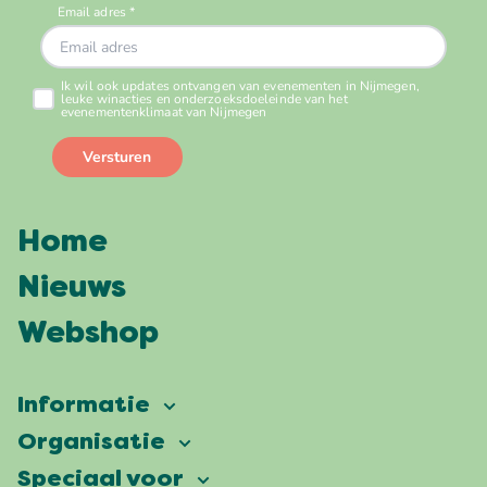
Home
Nieuws
Webshop
Informatie
Vierdaagsefeesten
Organisatie
Onze ambitie
Veelgestelde vragen
Speciaal voor