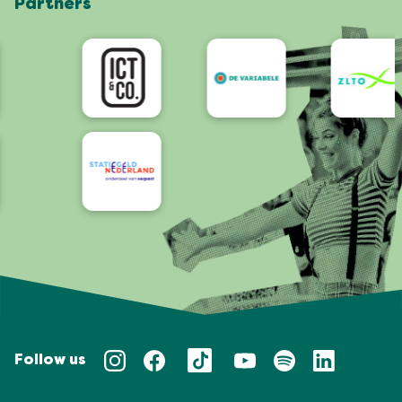
Partners
App
Bereikbaarheid/Toegankelijkheid
Follow us