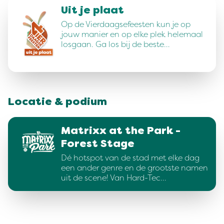
Uit je plaat
Op de Vierdaagsefeesten kun je op
jouw manier en op elke plek helemaal
losgaan. Ga los bij de beste…
Locatie & podium
Matrixx at the Park -
Forest Stage
Dé hotspot van de stad met elke dag
een ander genre en de grootste namen
uit de scene! Van Hard-Tec…