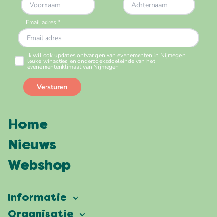
Home
Nieuws
Webshop
Informatie
Vierdaagsefeesten
Organisatie