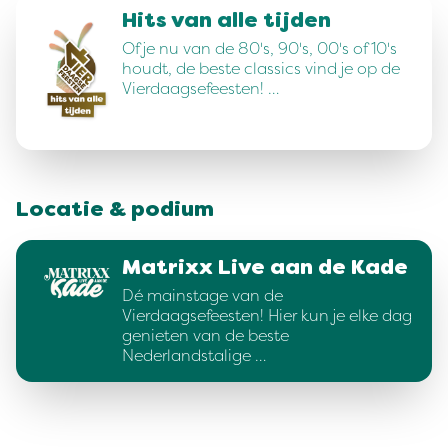
Hits van alle tijden
Of je nu van de 80's, 90's, 00's of 10's
houdt, de beste classics vind je op de
Vierdaagsefeesten! …
Locatie & podium
Matrixx Live aan de Kade
Dé mainstage van de
Vierdaagsefeesten! Hier kun je elke dag
genieten van de beste
Nederlandstalige …