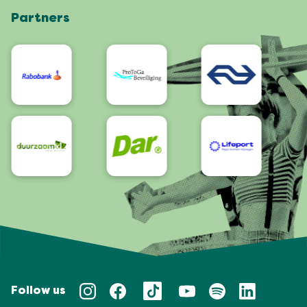
Partners
App
Bereikbaarheid/Toegankelijkheid
Follow us