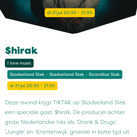
di 21 jul 20:30 - 21:30
$hirak
I love music
Stadseiland Stek - Stadseiland Stek - Strandbar Stek
di 21 jul 20:30 - 21:30
Deze avond krijgt TIKTAK op Stadseiland Stek
een speciale gast: $hirak. De producer achter
grote Nederlandse hits als ‘Drank & Drugs’,
‘Jungle’ en ‘Krantenwijk’ groeide in korte tijd uit