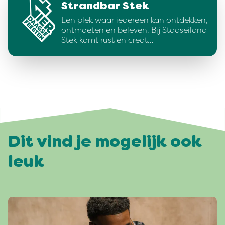
Strandbar Stek
Een plek waar iedereen kan ontdekken,
ontmoeten en beleven. Bij Stadseiland
Stek komt rust en creat…
Dit vind je mogelijk ook
leuk