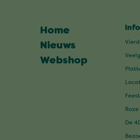
Inf
Home
Vier
Nieuws
Veel
Webshop
Plat
Locat
Feest
Roze
De 4
Bezo