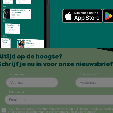
Altijd op de hoogte?
Schrijf je nu in voor onze nieuwsbrief