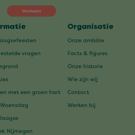
ormatie
Organisatie
daagsefeesten
Onze ambitie
gestelde vragen
Facts & figures
tegrond
Onze historie
ies
Wie zijn wij
en met een groen hart
Contact
 Woensdag
Werken bij
Daagse
ek Nijmegen