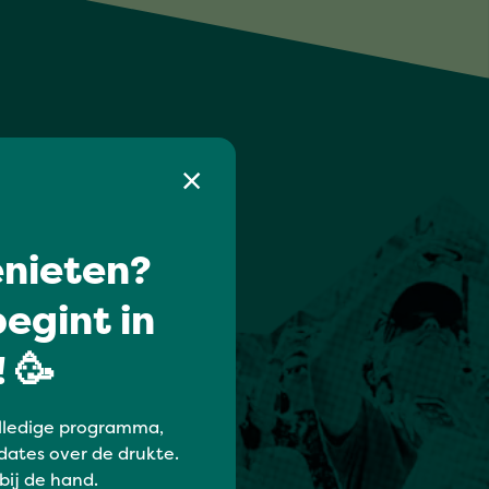
nieten?
egint in
 🥳
lledige programma,
dates over de drukte.
 bij de hand.