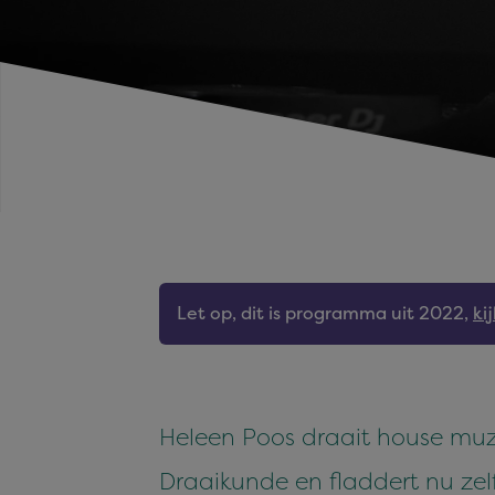
Let op, dit is programma uit 2022,
ki
Heleen Poos draait house muzi
Draaikunde en fladdert nu zelf