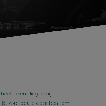
eeft leren vliegen bij
ijk, zorg dat je klaar bent om