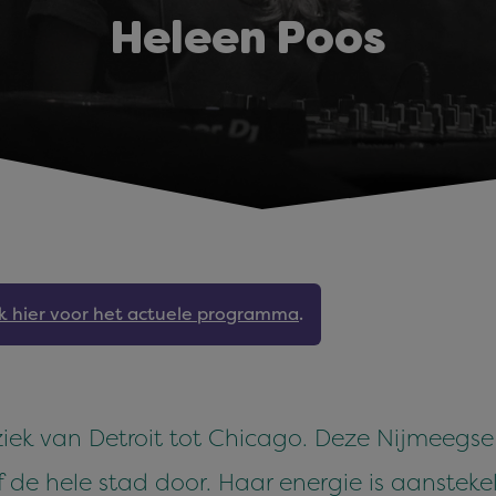
Heleen Poos
jk hier voor het actuele programma
.
ek van Detroit tot Chicago. Deze Nijmeegse h
 de hele stad door. Haar energie is aanstekel