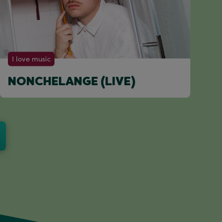
I love music
NONCHELANGE (LIVE)