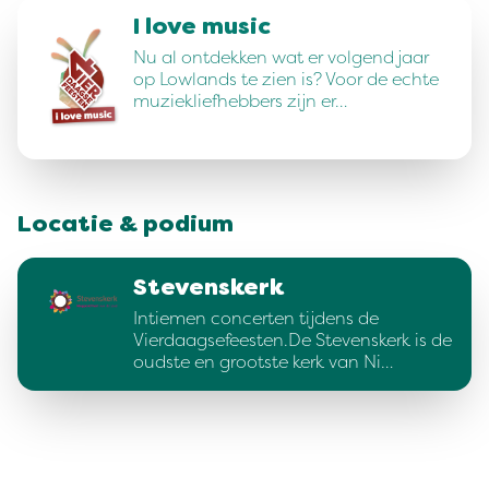
I love music
Nu al ontdekken wat er volgend jaar
op Lowlands te zien is? Voor de echte
muziekliefhebbers zijn er…
Locatie & podium
Stevenskerk
Intiemen concerten tijdens de
Vierdaagsefeesten.De Stevenskerk is de
oudste en grootste kerk van Ni…