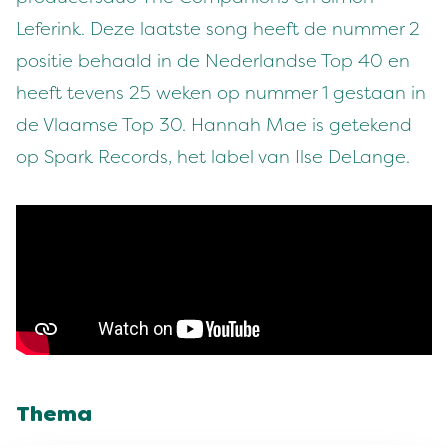
Leferink. Deze laatste song heeft de nummer 2
positie behaald in de Nederlandse Top 40 en
heeft tevens 25 weken op nummer 1 gestaan in
de Vlaamse Top 30. Hannah Mae is getekend
op Spark Records, het label van Ilse DeLange.
Thema