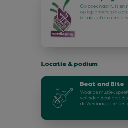
Op zoek naar rust en 
op bijzondere plekken,
theater of een creatie
Locatie & podium
Beat and Bite
Waar de muziek speelt
verleiden!Beat and Bit
de Vierdaagsefeesten 