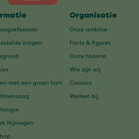
ormatie
Organisatie
daagsefeesten
Onze ambitie
gestelde vragen
Facts & figures
tegrond
Onze historie
ies
Wie zijn wij
en met een groen hart
Contact
 Woensdag
Werken bij
Daagse
ek Nijmegen
hop