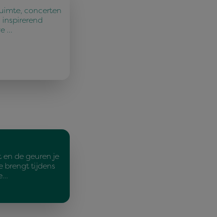
ruimte, concerten
 inspirerend
ve …
 en de geuren je
e brengt tijdens
e…