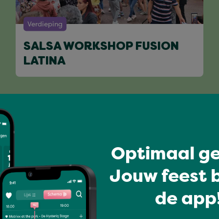
Verdieping
SALSA WORKSHOP FUSION
LATINA
Volledig programma
Optimaal ge
Jouw feest b
de app!