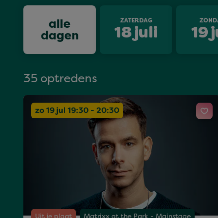
alle
ZATERDAG
ZOND
18
juli
19
j
dagen
35 optredens
zo 19 jul 19:30 - 20:30
Uit je plaat
Matrixx at the Park - Mainstage