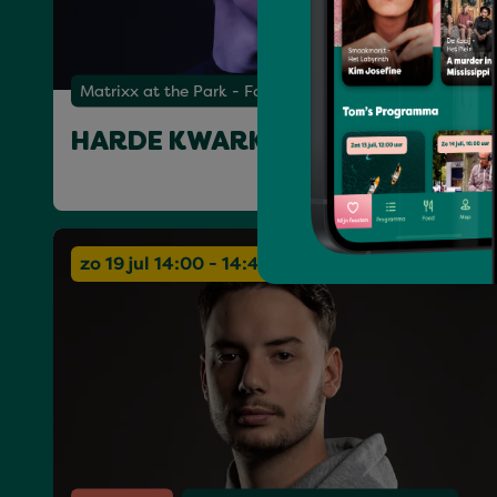
Matrixx at the Park - Forest Stage
HARDE KWARK
zo 19 jul 14:00 - 14:45