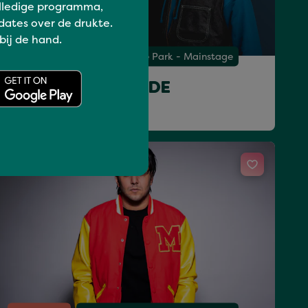
lledige programma,
dates over de drukte.
 bij de hand.
Uit je plaat
Matrixx at the Park - Mainstage
LNY TNZ & DR RUDE
zo 19 jul 17:30 - 18:30