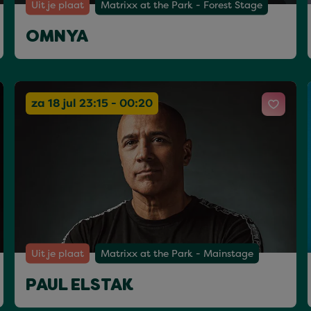
Uit je plaat
Matrixx at the Park - Forest Stage
OMNYA
za 18 jul 23:15 - 00:20
Uit je plaat
Matrixx at the Park - Mainstage
PAUL ELSTAK