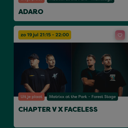
ADARO
zo 19 jul 21:15 - 22:00
Uit je plaat
Matrixx at the Park - Forest Stage
CHAPTER V X FACELESS