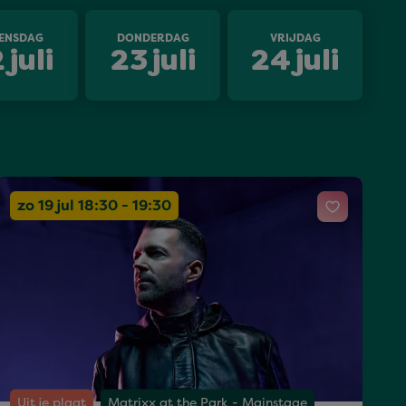
ENSDAG
DONDERDAG
VRIJDAG
2
juli
23
juli
24
juli
zo 19 jul 18:30 - 19:30
Uit je plaat
Matrixx at the Park - Mainstage