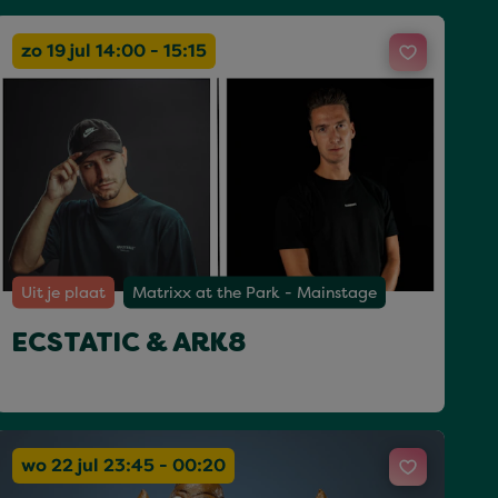
zo 19 jul 14:00 - 15:15
Uit je plaat
Matrixx at the Park - Mainstage
ECSTATIC & ARK8
wo 22 jul 23:45 - 00:20