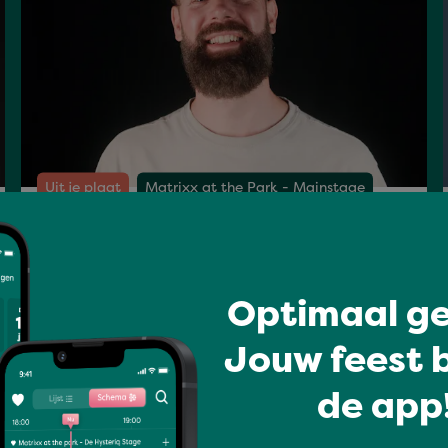
Uit je plaat
Matrixx at the Park - Mainstage
FRONTLINER
Optimaal ge
zo 19 jul 15:15 - 16:30
Jouw feest b
de app!