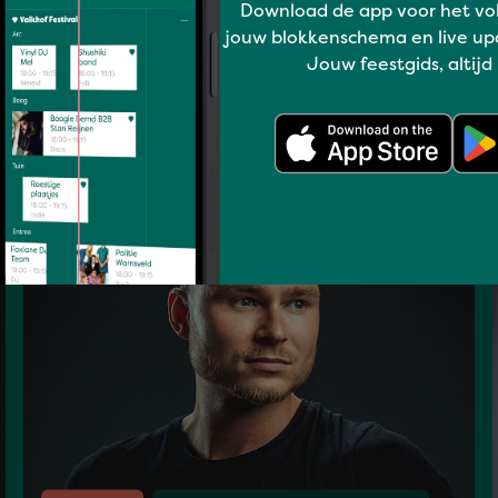
Download de app voor het vo
jouw blokkenschema en live up
Jouw feestgids, altijd
Uit je plaat
Matrixx at the Park - Mainstage
JONES & JAY REEVE PRESENTS
BACK TO THE FUTURE
zo 19 jul 16:15 - 17:00