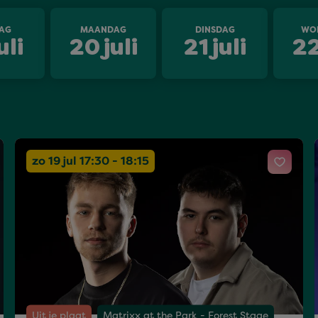
AG
MAANDAG
DINSDAG
WO
uli
20
juli
21
juli
2
zo 19 jul 17:30 - 18:15
Uit je plaat
Matrixx at the Park - Forest Stage