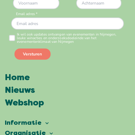
Home
Nieuws
Webshop
Informatie
Vierdaagsefeesten
Organisatie