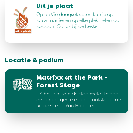
Uit je plaat
Op de Vierdaagsefeesten kun je op
jouw manier en op elke plek helemaal
losgaan. Ga los bij de beste…
Locatie & podium
Matrixx at the Park -
Forest Stage
Dé hotspot van de stad met elke dag
een ander genre en de grootste namen
uit de scene! Van Hard-Tec…