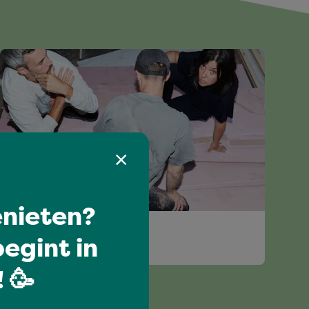
nieten?
I love music
egint in
MOIN
 🥳