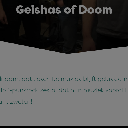
Geishas of Doom
aam, dat zeker. De muziek blijft gelukkig ni
i-punkrock zestal dat hun muziek vooral live
kunt zweten!