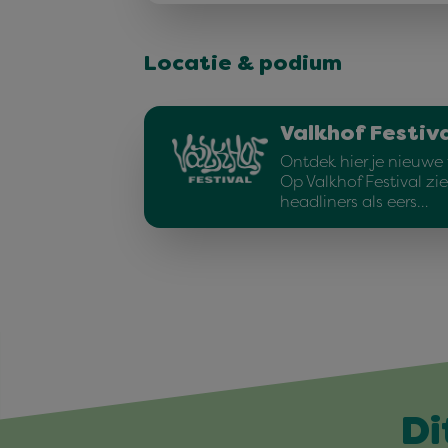
Locatie & podium
Valkhof Festiv
Ontdek hier je nieuwe f
Op Valkhof Festival zi
headliners als eers…
Di