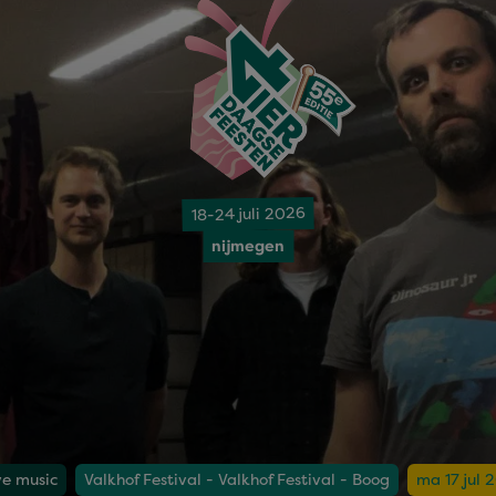
18-24 juli 2026
nijmegen
ve music
Valkhof Festival - Valkhof Festival - Boog
ma 17 jul 