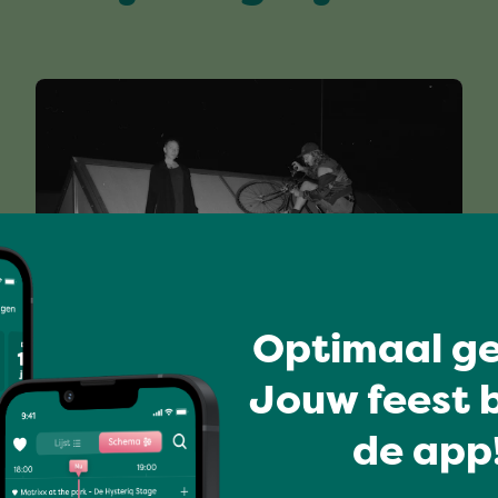
Optimaal ge
I love music
Jouw feest b
OMNI SELASSI
de app!