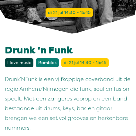
di 21 jul 14:30 - 15:45
Drunk 'n Funk
I love music
Ramblas
di 21 jul 14:30 - 15:45
Drunk’NFunk is een vijfkoppige coverband uit de
regio Arnhem/Nijmegen die funk, soul en fusion
speelt. Met een zangeres voorop en een band
bestaande uit drums, keys, bas en gitaar
brengen we een set vol grooves en herkenbare
nummers.