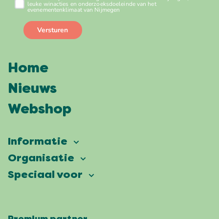
Home
Nieuws
Webshop
Informatie
Vierdaagsefeesten
Organisatie
Onze ambitie
Veelgestelde vragen
Speciaal voor
Partners
Facts & figures
Plattegrond
Vierdaagsefeesten Business
Onze historie
Locaties