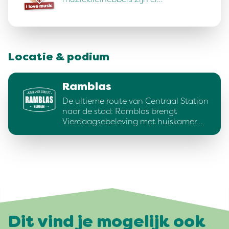
Locatie & podium
Ramblas
De ultieme route van Centraal Station
naar de stad: Ramblas brengt
Vierdaagsebeleving met huiskamer…
Dit vind je mogelijk ook