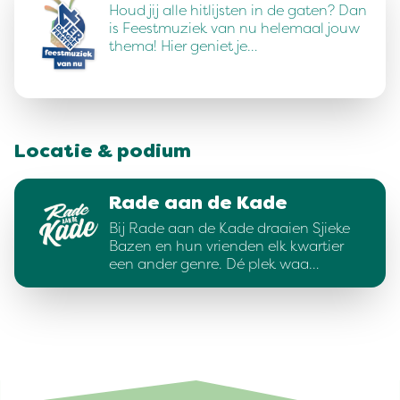
Houd jij alle hitlijsten in de gaten? Dan
is Feestmuziek van nu helemaal jouw
thema! Hier geniet je…
Locatie & podium
Rade aan de Kade
Bij Rade aan de Kade draaien Sjieke
Bazen en hun vrienden elk kwartier
een ander genre. Dé plek waa…