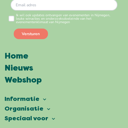
Home
Nieuws
Webshop
Informatie
Vierdaagsefeesten
Organisatie
Onze ambitie
Veelgestelde vragen
Speciaal voor
Partners
Facts & figures
Plattegrond