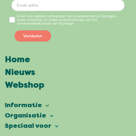
Home
Nieuws
Webshop
Informatie
Vierdaagsefeesten
Organisatie
Onze ambitie
Veelgestelde vragen
Speciaal voor
Partners
Facts & figures
Plattegrond