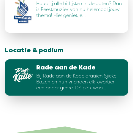
Houd jij alle hitlijsten in de gaten? Dan
is Feestmuziek van nu helemaal jouw
thema! Hier geniet je…
Locatie & podium
Rade aan de Kade
Bij Rade aan de Kade draaien Sjieke
Bazen en hun vrienden elk kwartier
een ander genre. Dé plek waa…