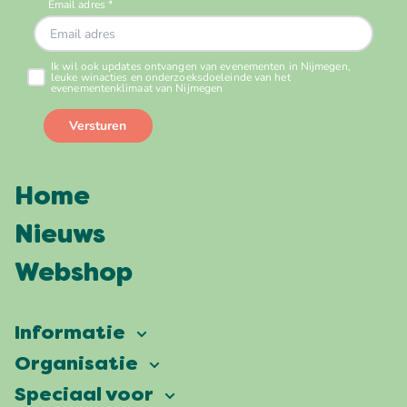
Home
Nieuws
Webshop
Informatie
Vierdaagsefeesten
Organisatie
Onze ambitie
Veelgestelde vragen
Speciaal voor