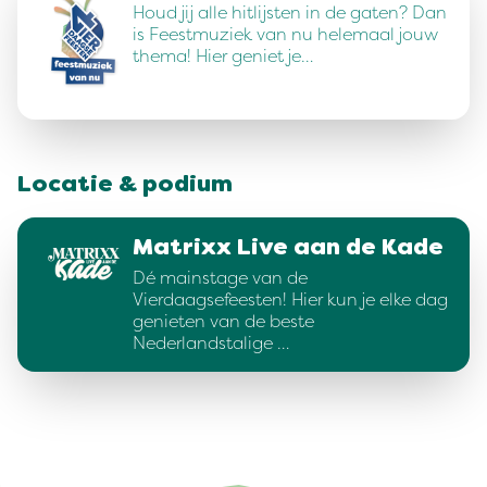
Houd jij alle hitlijsten in de gaten? Dan
is Feestmuziek van nu helemaal jouw
thema! Hier geniet je…
Locatie & podium
Matrixx Live aan de Kade
Dé mainstage van de
Vierdaagsefeesten! Hier kun je elke dag
genieten van de beste
Nederlandstalige …