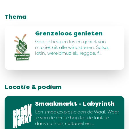
Thema
Grenzeloos genieten
Gooi je heupen los en geniet van
muziek uit alle windstreken. Salsa,
latin, wereldmuziek, reggae, f…
Locatie & podium
Smaakmarkt - Labyrinth
Een smaakexplosie aan de Waal. Waar
je van de eerste hap tot de laatste
dans culinair, cultureel en…