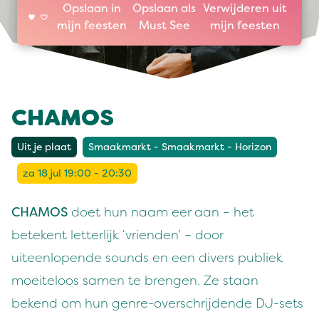
Opslaan in
Opslaan als
Verwijderen uit
mijn feesten
Must See
mijn feesten
CHAMOS
Uit je plaat
Smaakmarkt - Smaakmarkt - Horizon
za 18 jul 19:00 - 20:30
CHAMOS
doet hun naam eer aan – het
betekent letterlijk ‘vrienden’ – door
uiteenlopende sounds en een divers publiek
moeiteloos samen te brengen. Ze staan
bekend om hun genre-overschrijdende DJ-sets