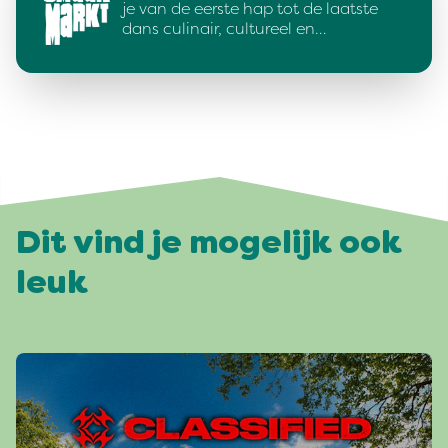
je van de eerste hap tot de laatste
dans culinair, cultureel en…
Dit vind je mogelijk ook
leuk