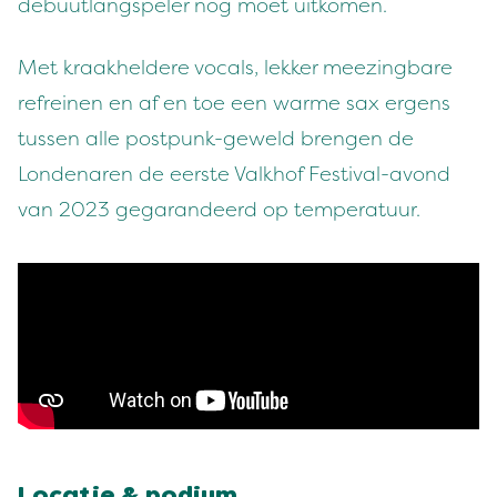
debuutlangspeler nog moet uitkomen.
Met kraakheldere vocals, lekker meezingbare
refreinen en af en toe een warme sax ergens
tussen alle postpunk-geweld brengen de
Londenaren de eerste Valkhof Festival-avond
van 2023 gegarandeerd op temperatuur.