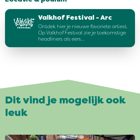
Locatie & podium
Valkhof Festival - Arc
Ontdek hier je nieuwe favoriete artiest.
Op Valkhof Festival zie je toekomstige
headliners als eers…
Dit vind je mogelijk ook
leuk