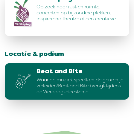
Op zoek naar rust en ruimte,
concerten op bijzondere plekken,
inspirerend theater of een creatieve …
Locatie & podium
Beat and Bite
Waar de muziek speelt en de geuren je
verleiden!Beat and Bite brengt tijdens
de Vierdaagsefeesten e…