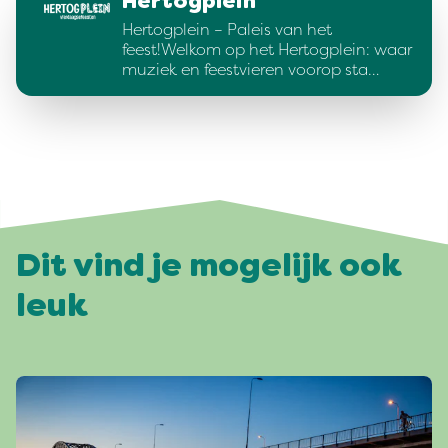
Hertogplein
Hertogplein – Paleis van het
feest!Welkom op het Hertogplein: waar
muziek en feestvieren voorop sta…
Dit vind je mogelijk ook
leuk