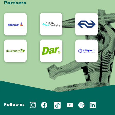
Partners
App
Bereikbaarheid/Toegankelijkheid
Follow us