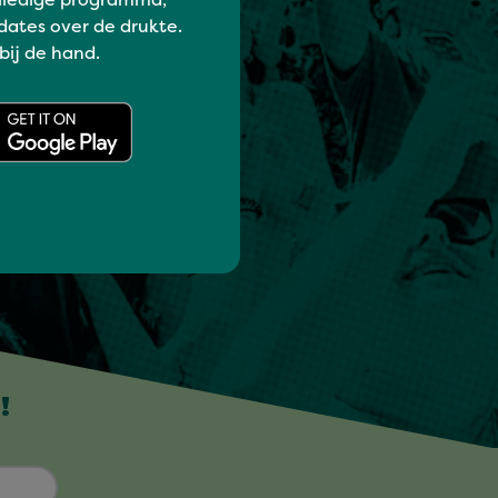
lledige programma,
dates over de drukte.
 bij de hand.
!