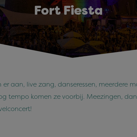
Fort Fiesta
 er aan, live zang, danseressen, meerdere mc'
oog tempo komen ze voorbij. Meezingen, dan
elconcert!