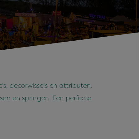
s, decorwissels en attributen.
sen en springen. Een perfecte