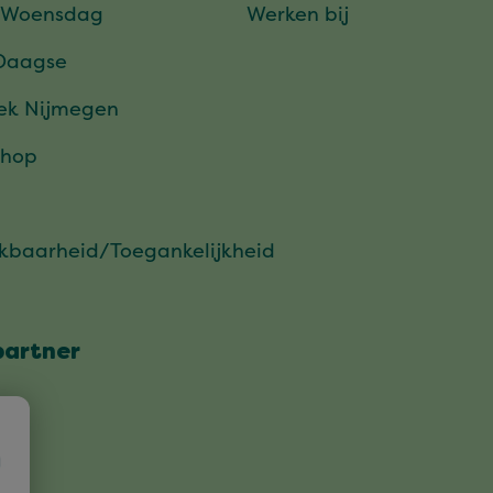
 Woensdag
Werken bij
Daagse
ek Nijmegen
hop
ikbaarheid/Toegankelijkheid
partner