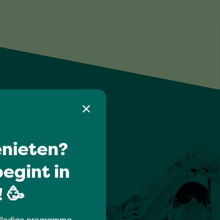
nieten?
egint in
 🥳