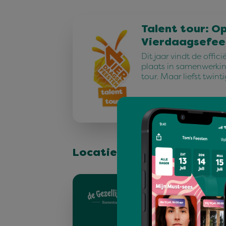
Talent tour: O
Vierdaagsefee
Dit jaar vindt de offic
plaats in samenwerkin
tour. Maar liefst twint
Locatie & podium
Bloemerstraat
Welkom in de Bloemers
begint de gezelligheid
Bloemerstraat staat g