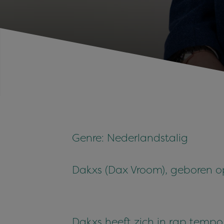
Genre: Nederlandstalig
Dakxs (Dax Vroom), geboren o
Dakxs heeft zich in rap temp