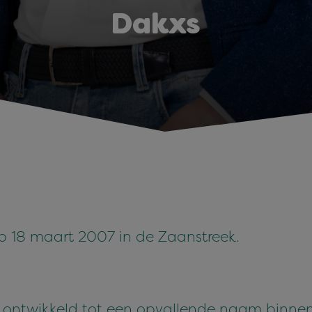
Dakxs
p 18 maart 2007 in de Zaanstreek.
o ontwikkeld tot een opvallende naam binnen