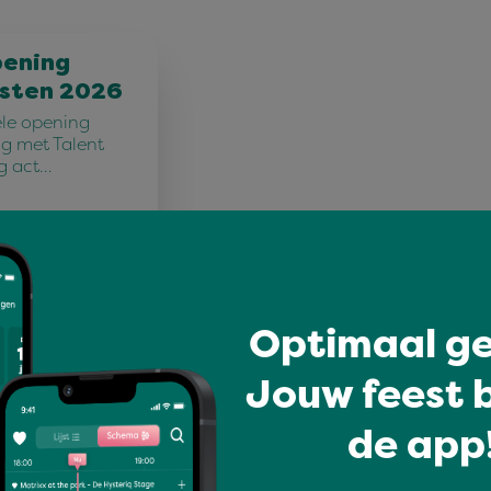
pening
sten 2026
iële opening
g met Talent
ig act…
Optimaal ge
Jouw feest b
de app!
traat - Hier
!In de
ezelligheid cen…