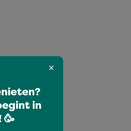
nieten?
egint in
 🥳