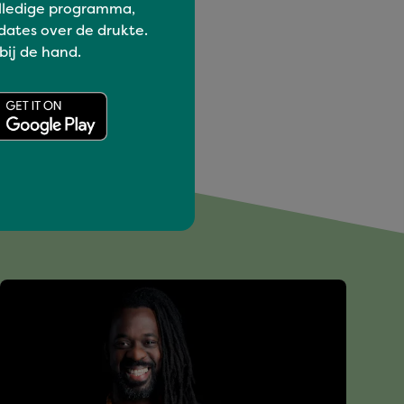
lledige programma,
dates over de drukte.
 bij de hand.
euk