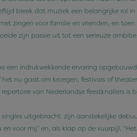
eftijd bleek dat muziek een belangrijke rol in
 met zingen voor familie en vrienden, en toen
eide zijn passie uit tot een serieuze ambitie
akxs een indrukwekkende ervaring opgebouwd 
f het nu gaat om kroegen, festivals of theate
jn repertoire van Nederlandse feestknallers is 
 singles uitgebracht: zijn aanstekelijke debu
 en voor mij” en, als klap op de vuurpijl, “H