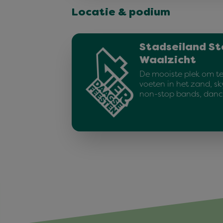
Locatie & podium
Stadseiland St
Waalzicht
De mooiste plek om te
voeten in het zand, sk
non-stop bands, dan