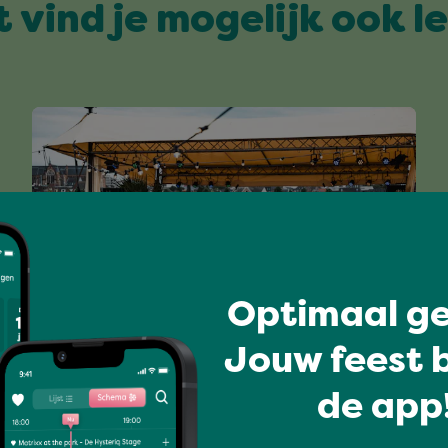
t vind je mogelijk ook l
Optimaal ge
Verdieping
Jouw feest b
WATAPANA DANCE COMPANY
de app!