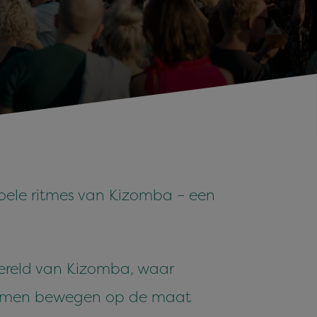
ele ritmes van Kizomba – een
ereld van Kizomba, waar
 Samen bewegen op de maat