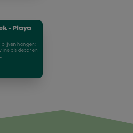
ek - Playa
 blijven hangen:
yline als decor en
c…