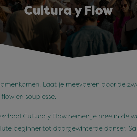
Cultura y Flow
 samenkomen. Laat je meevoeren door de zwo
 flow en souplesse.
school Cultura y Flow nemen je mee in de w
solute beginner tot doorgewinterde danser.