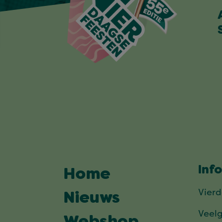
Inf
Home
Vier
Nieuws
Veel