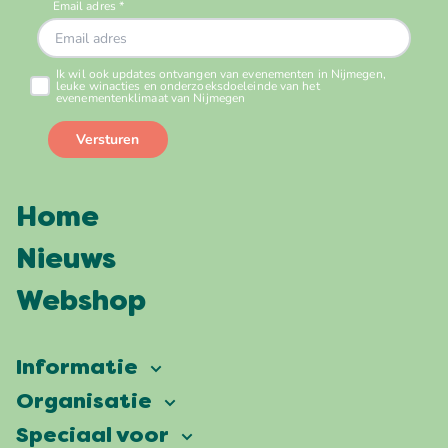
Home
Nieuws
Webshop
Informatie
Vierdaagsefeesten
Organisatie
Onze ambitie
Veelgestelde vragen
Speciaal voor