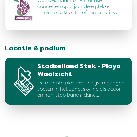
Op zoek naar rust en ruimte,
concerten op bijzondere plekken,
inspirerend theater of een creatieve …
Locatie & podium
Stadseiland Stek - Playa
Waalzicht
De mooiste plek om te blijven hangen:
voeten in het zand, skyline als decor
en non-stop bands, danc…