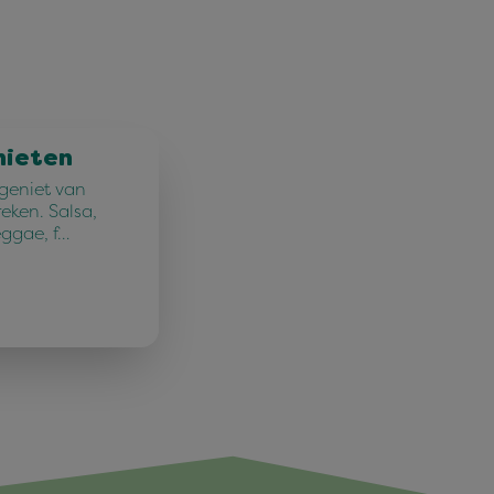
nieten
 geniet van
reken. Salsa,
eggae, f…