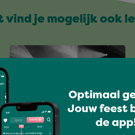
t vind je mogelijk ook l
Optimaal ge
Jouw feest b
Grenzeloos genieten
de app!
BRIAN & SOUL SOLUTION