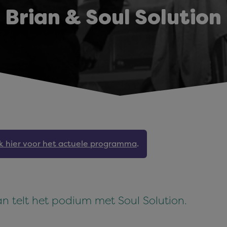
Brian & Soul Solution
jk hier voor het actuele programma
.
n telt het podium met Soul Solution.