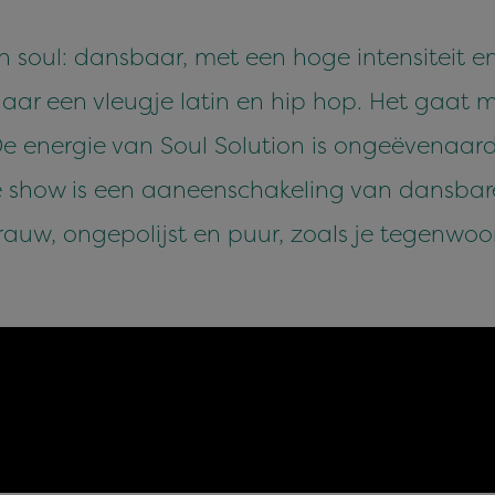
th soul: dansbaar, met een hoge intensiteit e
aar een vleugje latin en hip hop. Het gaat ma
 energie van Soul Solution is ongeëvenaard. 
 show is een aaneenschakeling van dansbare h
rauw, ongepolijst en puur, zoals je tegenwoo