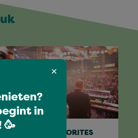
euk
nieten?
egint in
Grenzeloos genieten
 🥳
BRIAN & THE FAVORITES