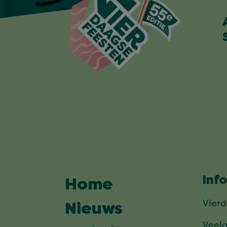
Inf
Home
Vier
Nieuws
Veel