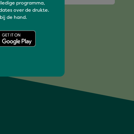
lledige programma,
dates over de drukte.
 bij de hand.