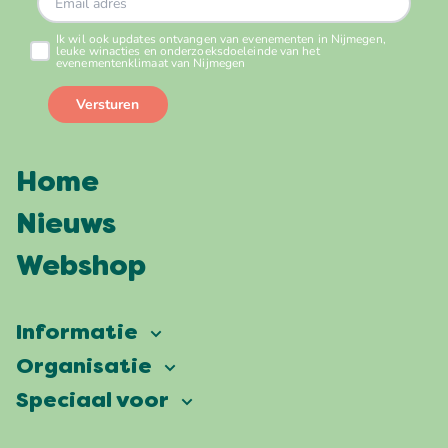
Home
Nieuws
Webshop
Informatie
Vierdaagsefeesten
Organisatie
Onze ambitie
Veelgestelde vragen
Speciaal voor
Partners
Facts & figures
Plattegrond