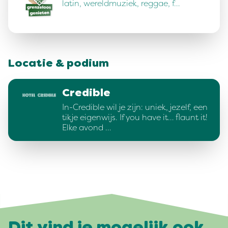
latin, wereldmuziek, reggae, f…
Locatie & podium
Credible
In-Credible wil je zijn: uniek, jezelf, een
tikje eigenwijs. If you have it… flaunt it!
Elke avond …