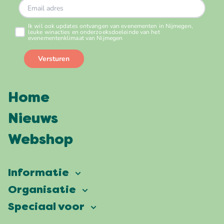
Home
Nieuws
Webshop
Informatie
Vierdaagsefeesten
Organisatie
Onze ambitie
Veelgestelde vragen
Speciaal voor
Partners
Facts & figures
Plattegrond