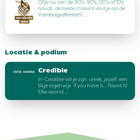
Of je nu van de 80's, 90's, 00's of 10's
houdt, de beste classics vind je op de
Vierdaagsefeesten! …
Locatie & podium
Credible
In-Credible wil je zijn: uniek, jezelf, een
tikje eigenwijs. If you have it… flaunt it!
Elke avond …