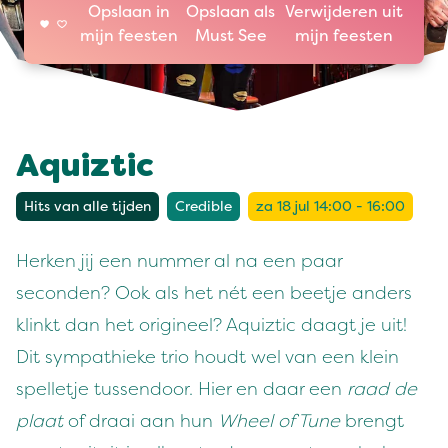
Opslaan in
Opslaan als
Verwijderen uit
mijn feesten
Must See
mijn feesten
Aquiztic
Hits van alle tijden
Credible
za 18 jul 14:00 - 16:00
Herken jij een nummer al na een paar
seconden? Ook als het nét een beetje anders
klinkt dan het origineel? Aquiztic daagt je uit!
Dit sympathieke trio houdt wel van een klein
spelletje tussendoor. Hier en daar een
raad de
plaat
of draai aan hun
Wheel of Tune
brengt