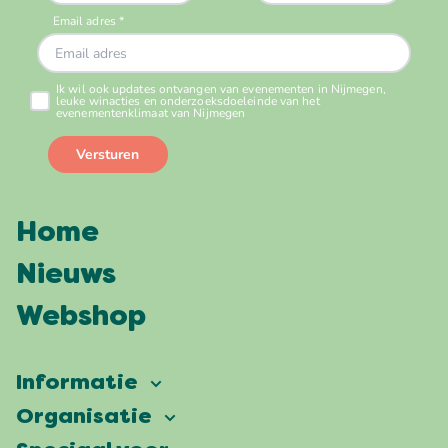
Home
Nieuws
Webshop
Informatie
Vierdaagsefeesten
Organisatie
Onze ambitie
Veelgestelde vragen