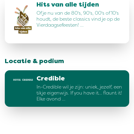
Hits van alle tijden
Of je nu van de 80's, 90's, 00's of 10's
houdt, de beste classics vind je op de
Vierdaagsefeesten! …
Locatie & podium
Credible
In-Credible wil je zijn: uniek, jezelf, een
tikje eigenwijs. If you have it… flaunt it!
Elke avond …