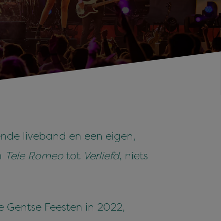
nde liveband en een eigen,
n
Tele Romeo
tot
Verliefd
, niets
de Gentse Feesten in 2022,