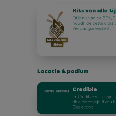
Hits van alle ti
Of je nu van de 80's, 90
houdt, de beste classi
Vierdaagsefeesten! …
Locatie & podium
Credible
In-Credible wil je zijn: 
tikje eigenwijs. If you h
Elke avond …