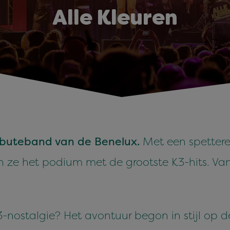
Alle Kleuren
ributeband van de Benelux.
Met een spettere
 ze het podium met de grootste K3-hits. Va
K3-nostalgie? Het avontuur begon in stijl op 