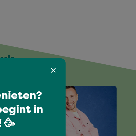
euk
nieten?
egint in
 🥳