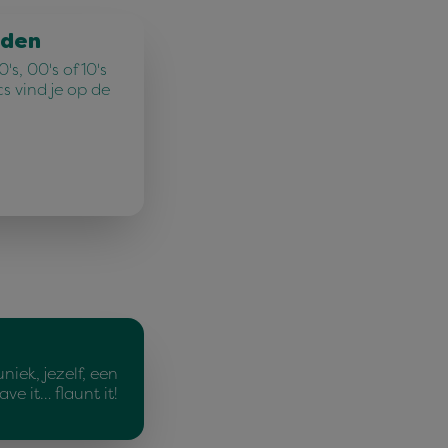
jden
's, 00's of 10's
cs vind je op de
uniek, jezelf, een
ave it… flaunt it!