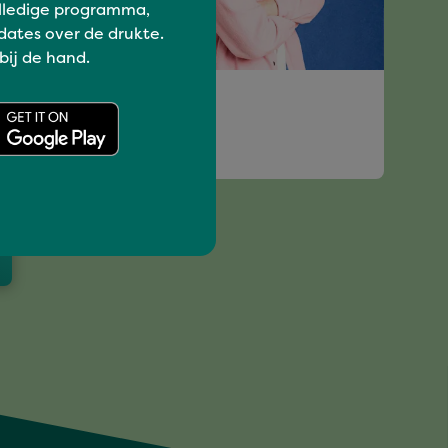
lledige programma,
dates over de drukte.
 bij de hand.
Hits van alle tijden
JARI & MEGGIE