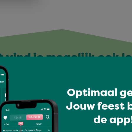
t vind je mogelijk ook l
Optimaal ge
Jouw feest b
de app!