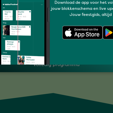
Download de app voor het vo
jouw blokkenschema en live up
Jouw feestgids, altijd
I love music
ROBINE & REMY
Volledig programma