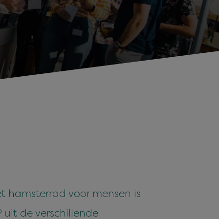
 Het hamsterrad voor mensen is
 uit de verschillende