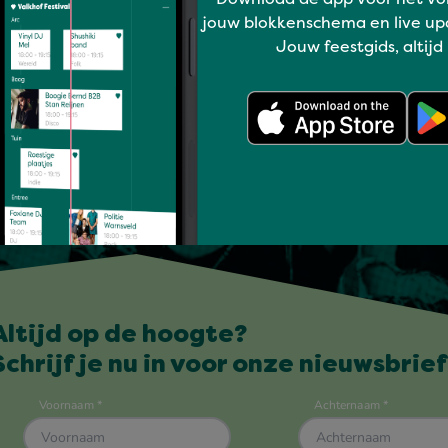
jouw blokkenschema en live up
Jouw feestgids, altijd
Altijd op de hoogte?
Schrijf je nu in voor onze nieuwsbrief