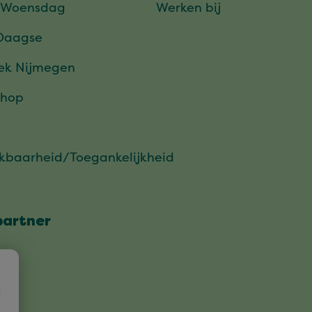
 Woensdag
Werken bij
Daagse
ek Nijmegen
hop
ikbaarheid/Toegankelijkheid
partner