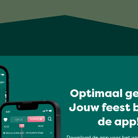
Optimaal ge
Jouw feest b
de app!
Download de app voor het vo