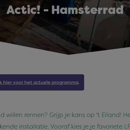
Actic! - Hamsterrad
jk hier voor het actuele programma
.
ad willen rennen? Grijp je kans op 't Eiland!
de installatie. Vooraf kies je je favoriete LP