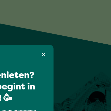
nieten?
egint in
 🥳
lledige programma,