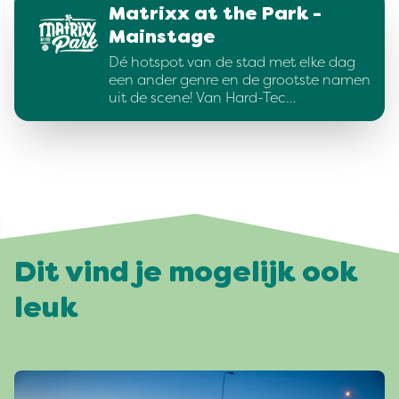
Matrixx at the Park -
Mainstage
Dé hotspot van de stad met elke dag
een ander genre en de grootste namen
uit de scene! Van Hard-Tec…
Dit vind je mogelijk ook
leuk