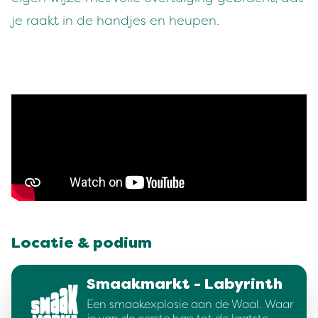
je raakt in de handjes en heupen.
Locatie & podium
Smaakmarkt - Labyrinth
Een smaakexplosie aan de Waal. Waar