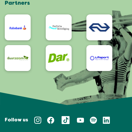
Partners
App
Bereikbaarheid/Toegankelijkheid
Follow us