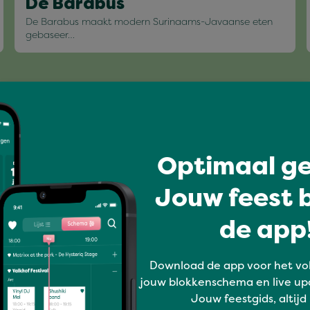
De Barabus
De Barabus maakt modern Surinaams-Javaanse eten
gebaseer…
Volledig overzicht
Optimaal ge
Jouw feest b
de app!
Download de app voor het vo
jouw blokkenschema en live up
Jouw feestgids, altijd