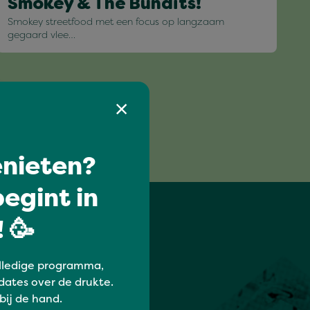
Smokey & The Bundits!
Smokey streetfood met een focus op langzaam
gegaard vlee…
nieten?
egint in
 🥳
lledige programma,
dates over de drukte.
 bij de hand.