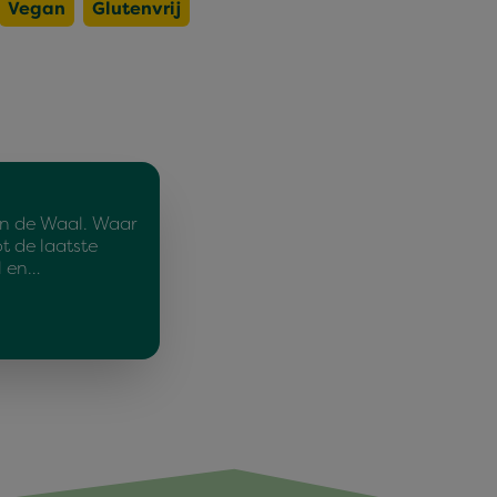
Vegan
Glutenvrij
n de Waal. Waar
ot de laatste
l en…