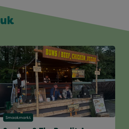
euk
Smaakmarkt