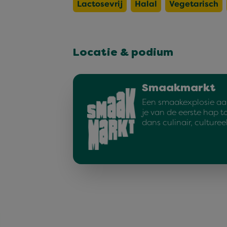
Lactosevrij
Halal
Vegetarisch
Locatie & podium
Smaakmarkt
Een smaakexplosie aa
je van de eerste hap t
dans culinair, culturee