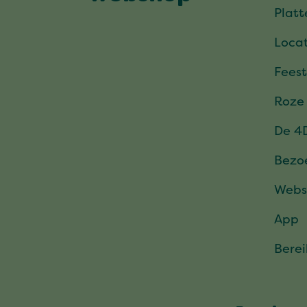
Plat
Locat
Feest
Roze
De 4
Bezo
Webs
App
Bere