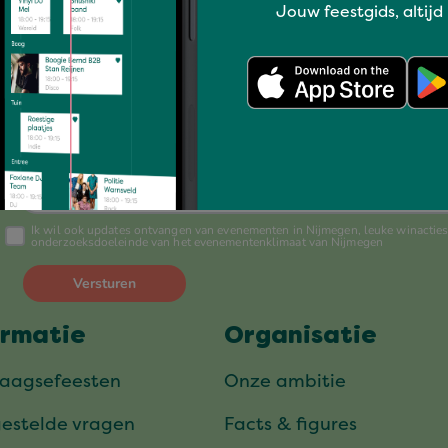
Jouw feestgids, altijd
Altijd op de hoogte?
Schrijf je nu in voor onze nieuwsbrief
ormatie
Organisatie
daagsefeesten
Onze ambitie
gestelde vragen
Facts & figures