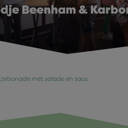
dje Beenham & Karb
arbonade met salade en saus.