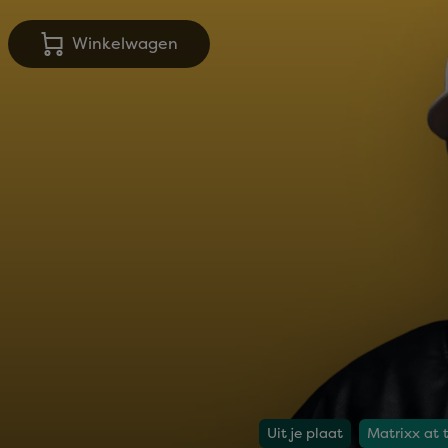
Winkelwagen
Uit je plaat
Matrixx at 