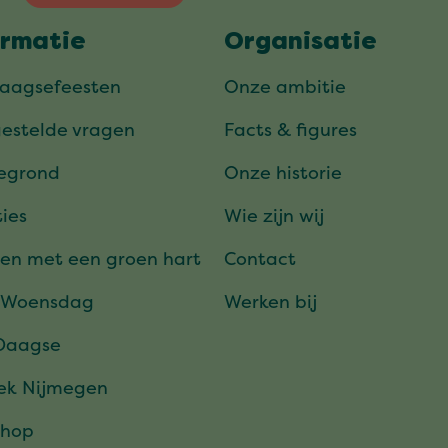
ormatie
Organisatie
daagsefeesten
Onze ambitie
gestelde vragen
Facts & figures
tegrond
Onze historie
ies
Wie zijn wij
en met een groen hart
Contact
 Woensdag
Werken bij
Daagse
ek Nijmegen
hop