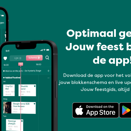
Uit je plaat
PLAATJESPARADE
Optimaal ge
SOUNDSYSTEM
Jouw feest b
de app!
Volledig programma
Download de app voor het vo
jouw blokkenschema en live up
Jouw feestgids, altijd