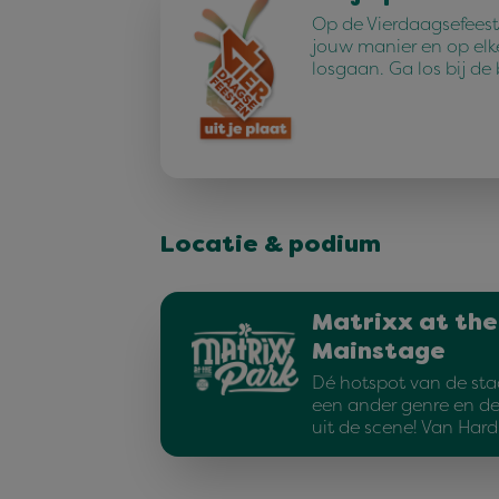
Op de Vierdaagsefeest
jouw manier en op elk
losgaan. Ga los bij de
Locatie & podium
Matrixx at the
Mainstage
Dé hotspot van de sta
een ander genre en d
uit de scene! Van Har