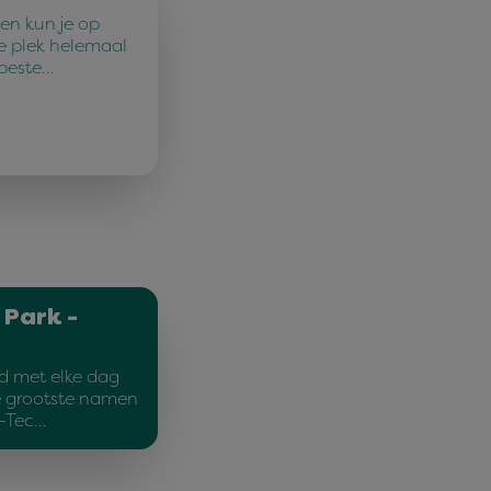
en kun je op
e plek helemaal
 beste…
 Park -
d met elke dag
e grootste namen
d-Tec…