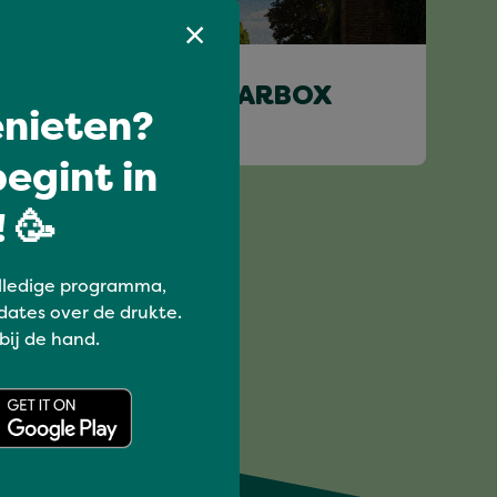
Uit je plaat
CLASSIFIED X GEARBOX
nieten?
egint in
 🥳
lledige programma,
dates over de drukte.
 bij de hand.