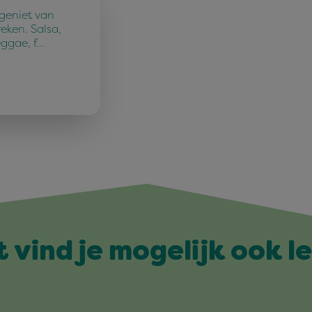
 geniet van
reken. Salsa,
eggae, f…
t vind je mogelijk ook l