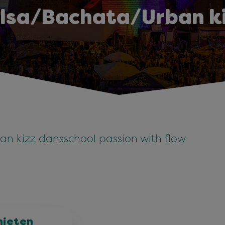
lsa/Bachata/Urban k
n kizz dansschool passion with flow
nieten