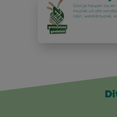
Gooi je heupen los en
muziek uit alle windst
latin, wereldmuziek, r
Di