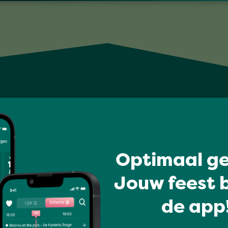
Optimaal ge
Jouw feest b
de app!