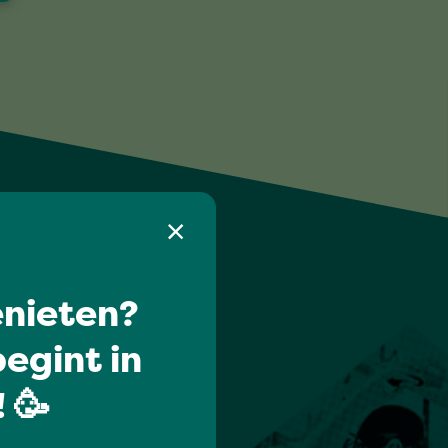
nieten?
egint in
 🥳