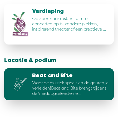
Verdieping
Op zoek naar rust en ruimte,
concerten op bijzondere plekken,
inspirerend theater of een creatieve …
Locatie & podium
Beat and Bite
Waar de muziek speelt en de geuren je
verleiden!Beat and Bite brengt tijdens
de Vierdaagsefeesten e…