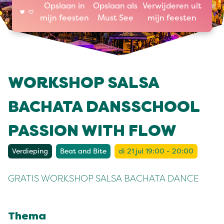
Opslaan in
Opslaan als
Verwijderen uit
mijn feesten
Must See
mijn feesten
WORKSHOP SALSA
BACHATA DANSSCHOOL
PASSION WITH FLOW
Verdieping
Beat and Bite
di 21 jul 19:00 - 20:00
GRATIS WORKSHOP SALSA BACHATA DANCE
Thema