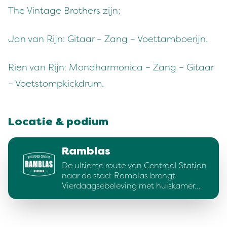
The Vintage Brothers zijn;
Jan van Rijn: Gitaar – Zang – Voettamboerijn.
Rien van Rijn: Mondharmonica – Zang – Gitaar
– Voetstompkickdrum.
Locatie & podium
Ramblas
De ultieme route van Centraal Station
naar de stad: Ramblas brengt
Vierdaagsebeleving met huiskamer…