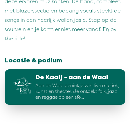
deze ervaren muzikanten. De band, compleet
met blazerssectie en backing vocals steekt de
songs in een heerlijk wollen jasje. Stap op de
soultrein en je komt er niet meer vanaf. Enjoy
the ride!
Locatie & podium
De Kaaij - aan de Waal
Aan de Waal geniet je van live muziek,
kunst en theater. Je ontdekt folk, jazz
en reggae op een sfe…