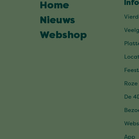
Inf
Home
Vier
Nieuws
Veel
Webshop
Plat
Locat
Feest
Roze
De 4
Bezo
Webs
App