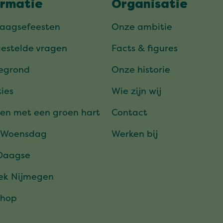
ormatie
Organisatie
daagsefeesten
Onze ambitie
gestelde vragen
Facts & figures
tegrond
Onze historie
ies
Wie zijn wij
en met een groen hart
Contact
 Woensdag
Werken bij
Daagse
ek Nijmegen
hop