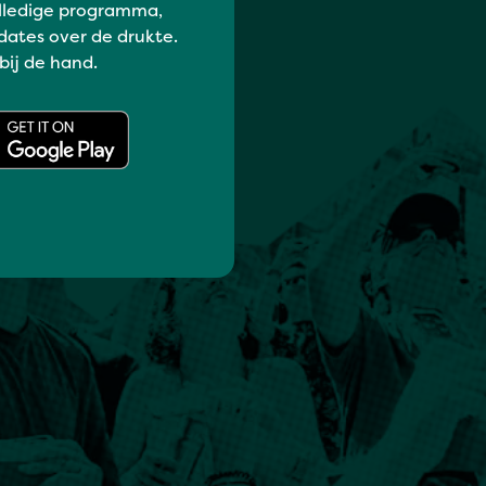
lledige programma,
dates over de drukte.
 bij de hand.