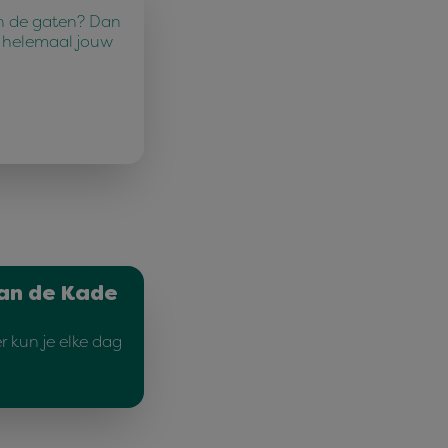
n in de gaten? Dan
u helemaal jouw
an de Kade
r kun je elke dag