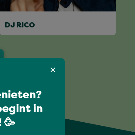
DJ RICO
nieten?
egint in
 🥳