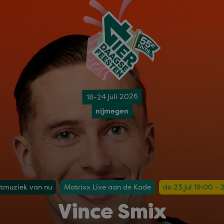
18-24 juli 2026
nijmegen
tmuziek van nu
Matrixx Live aan de Kade
do 23 jul 19:00 - 
Vince Smix