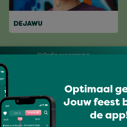
DEJAWU
Volledig programma
Optimaal ge
Jouw feest b
de app!