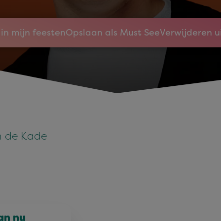
in mijn feesten
Opslaan als Must See
Verwijderen u
an de Kade
an nu