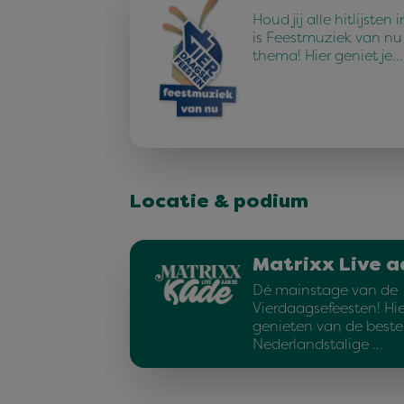
Houd jij alle hitlijste
is Feestmuziek van n
thema! Hier geniet je…
Locatie & podium
Matrixx Live a
Dé mainstage van de
Vierdaagsefeesten! Hie
genieten van de beste
Nederlandstalige …